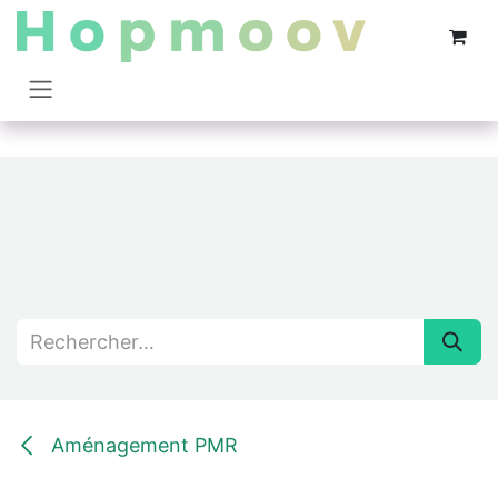
Se rendre au contenu
Aménagement PMR