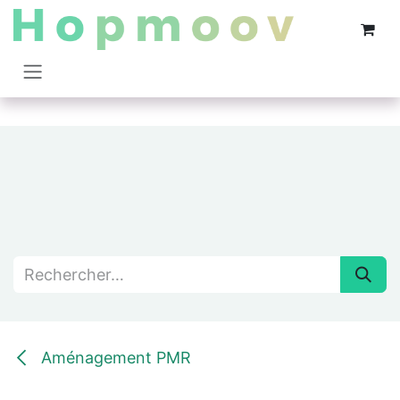
Se rendre au contenu
Aménagement PMR