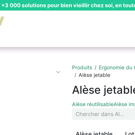
+3 000 solutions pour bien vieillir chez soi, en tout
is Gratuit
┃ Guides & Actualités
┃ Recevoir un Catalog
Produits
Ergonomie du 
Alèse jetable
Alèse jetabl
Alèse réutilisable
Alèse i
Alèse jetable
Lot