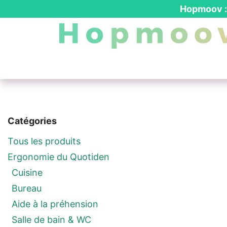
Se rendre au contenu
Hopmoov : 
Nos produits
┃ Location PMR
┃ Dev
Catégories
Tous les produits
Ergonomie du Quotiden
Cuisine
Bureau
Aide à la préhension
Salle de bain & WC