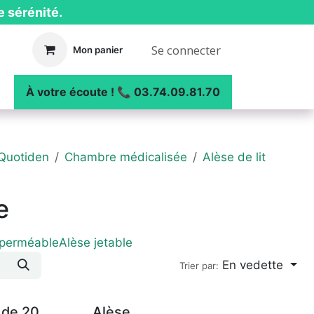
e sérénité.
Se connecter
Mon panier
ue
┃ Nos réalisations
À votre écoute ! 📞 03.74.09.81.70
Quotiden
Chambre médicalisée
Alèse de lit
e
mperméable
Alèse jetable
En vedette
Trier par:
 de 20
Alèse