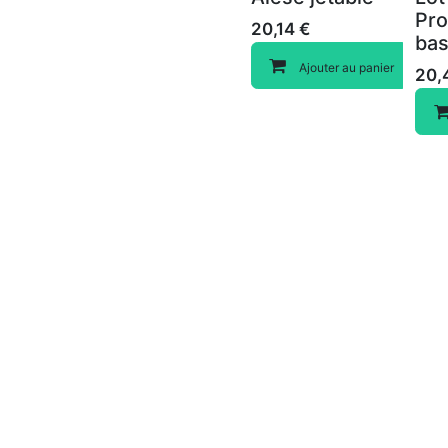
Pr
20,14
€
bas
Ajouter au panier
20,