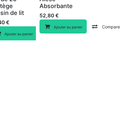
otège
Absorbante
sin de lit
52,80
€
Compare
40
€
Compare
Ajouter au panier
Compare
Ajouter au panier