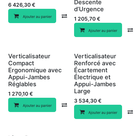
Descente
6 426,30
€
d’Urgence
Compare
Ajouter au panier
1 205,70
€
Ajouter au panier
Verticalisateur
Verticalisateur
Compact
Renforcé avec
Ergonomique avec
Écartement
Appui-Jambes
Électrique et
Réglables
Appui-Jambes
Large
1 270,10
€
3 534,30
€
Compare
Ajouter au panier
Ajouter au panier