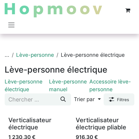
Se rendre au contenu
...
Lève-personne
Lève-personne électrique
Lève-personne électrique
Lève-personne
Lève-personne
Accessoire lève-
électrique
manuel
personne
Trier par
Filtres
Verticalisateur
Verticalisateur
électrique
électrique pliable
1 230,30
€
916,30
€