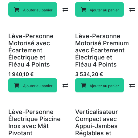
Compare
Ajouter au panier
Ajouter au panier
Lève-Personne
Lève-Personne
Motorisé avec
Motorisé Premium
Écartement
avec Écartement
Électrique et
Électrique et
Fléau 4 Points
Fléau 4 Points
1 940,10
€
3 534,20
€
Compare
Ajouter au panier
Ajouter au panier
Lève-Personne
Verticalisateur
Électrique Piscine
Compact avec
Inox avec Mât
Appui-Jambes
Pivotant
Réglables et