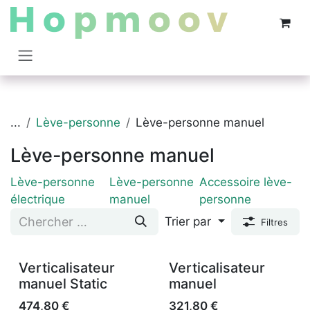
Se rendre au contenu
...
Lève-personne
Lève-personne manuel
Lève-personne manuel
Lève-personne
Lève-personne
Accessoire lève-
électrique
manuel
personne
Trier par
Filtres
Verticalisateur
Verticalisateur
manuel Static
manuel
474,80
€
321,80
€