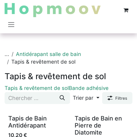
Se rendre au contenu
...
Antidérapant salle de bain
Tapis & revêtement de sol
Tapis & revêtement de sol
Tapis & revêtement de sol
Bande adhésive
Trier par
Filtres
Tapis de Bain
Tapis de Bain en
Antidérapant
Pierre de
Diatomite
10,20
€