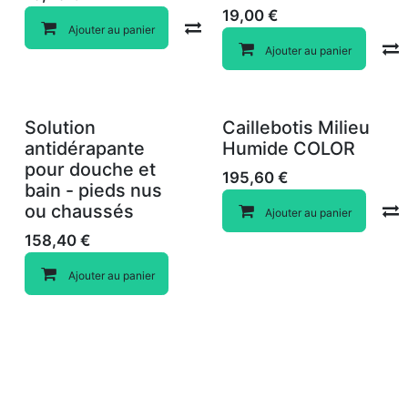
19,00
€
Compare
Ajouter au panier
Ajouter au panier
Solution
Caillebotis Milieu
antidérapante
Humide COLOR
pour douche et
195,60
€
bain - pieds nus
ou chaussés
Ajouter au panier
158,40
€
Ajouter au panier