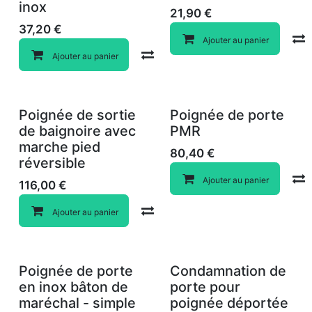
inox
21,90
€
37,20
€
Ajouter au panier
Compare
Ajouter au panier
Poignée de sortie
Poignée de porte
de baignoire avec
PMR
marche pied
80,40
€
réversible
Ajouter au panier
116,00
€
Compare
Ajouter au panier
Poignée de porte
Condamnation de
en inox bâton de
porte pour
maréchal - simple
poignée déportée