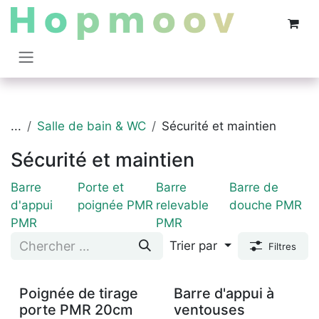
Se rendre au contenu
...
Salle de bain & WC
Sécurité et maintien
Sécurité et maintien
Barre
Porte et
Barre
Barre de
d'appui
poignée PMR
relevable
douche PMR
PMR
PMR
Trier par
Filtres
Poignée de tirage
Barre d'appui à
porte PMR 20cm
ventouses