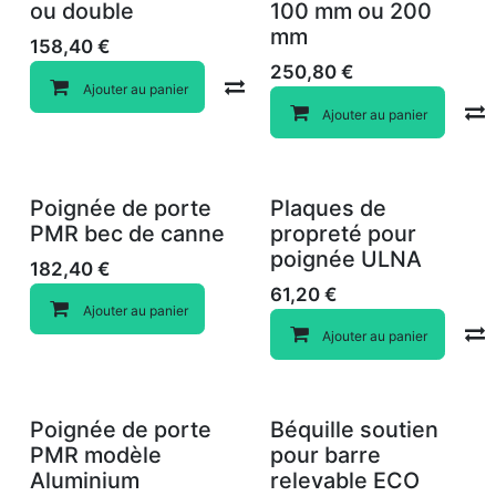
ou double
100 mm ou 200
mm
158,40
€
250,80
€
Compare
Ajouter au panier
Ajouter au panier
Poignée de porte
Plaques de
PMR bec de canne
propreté pour
poignée ULNA
182,40
€
61,20
€
Ajouter au panier
Ajouter au panier
Poignée de porte
Béquille soutien
PMR modèle
pour barre
Aluminium
relevable ECO