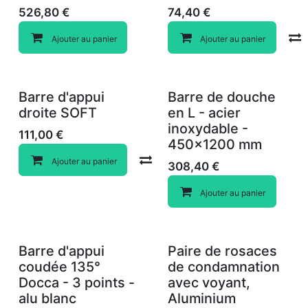
526,80
€
74,40
€
Ajouter au panier
Ajouter au panier
Barre d'appui
Barre de douche
droite SOFT
en L - acier
inoxydable -
111,00
€
450x1200 mm
Compare
Ajouter au panier
308,40
€
Ajouter au panier
Barre d'appui
Paire de rosaces
coudée 135°
de condamnation
Docca - 3 points -
avec voyant,
alu blanc
Aluminium