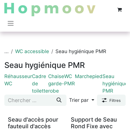
Se rendre au contenu
...
WC accessible
Seau hygiénique PMR
Seau hygiénique PMR
Réhausseur
Cadre
Chaise
WC
Marchepied
Seau
WC
de
garde-
PMR
hygiénique
toilette
robe
PMR
Trier par
Filtres
Seau d'accès pour
Support de Seau
fauteuil d'accès
Rond Fixe avec