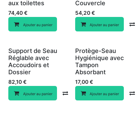
aux toilettes
Couvercle
74,40
€
54,20
€
Ajouter au panier
Ajouter au panier
Support de Seau
Protège-Seau
Réglable avec
Hygiénique avec
Accoudoirs et
Tampon
Dossier
Absorbant
82,10
€
17,00
€
Compare
Ajouter au panier
Ajouter au panier