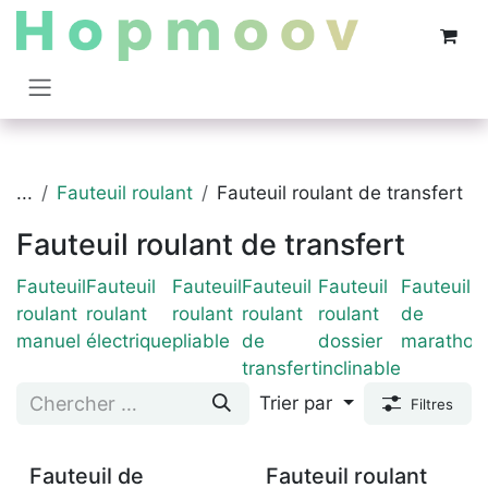
Se rendre au contenu
...
Fauteuil roulant
Fauteuil roulant de transfert
Fauteuil roulant de transfert
Fauteuil
Fauteuil
Fauteuil
Fauteuil
Fauteuil
Fauteuil
roulant
roulant
roulant
roulant
roulant
de
manuel
électrique
pliable
de
dossier
marathon
transfert
inclinable
Trier par
Filtres
Fauteuil de
Fauteuil roulant