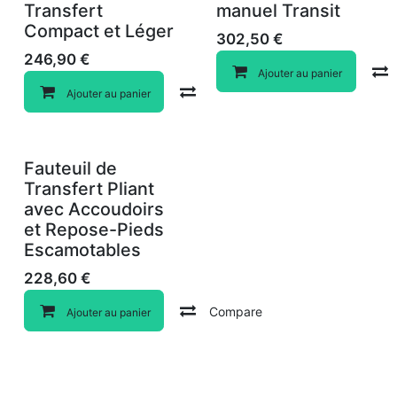
Nouveau !
Transfert
manuel Transit
Compact et Léger
302,50
€
246,90
€
Ajouter au panier
Compare
Ajouter au panier
Fauteuil de
Transfert Pliant
avec Accoudoirs
et Repose-Pieds
Escamotables
228,60
€
Compare
Ajouter au panier