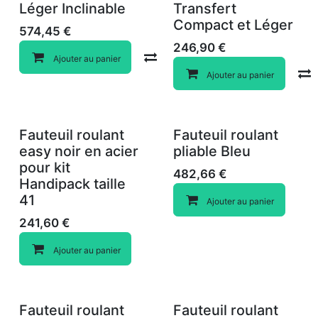
Léger Inclinable
Transfert
Compact et Léger
574,45
€
246,90
€
Compare
Ajouter au panier
Ajouter au panier
Fauteuil roulant
Fauteuil roulant
easy noir en acier
pliable Bleu
pour kit
482,66
€
Handipack taille
41
Ajouter au panier
241,60
€
Ajouter au panier
Fauteuil roulant
Fauteuil roulant