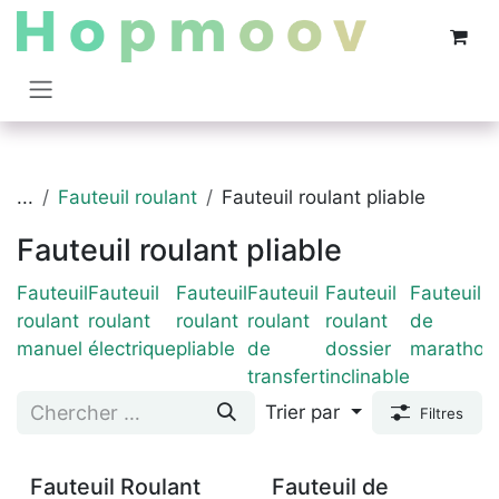
Se rendre au contenu
...
Fauteuil roulant
Fauteuil roulant pliable
Fauteuil roulant pliable
Fauteuil
Fauteuil
Fauteuil
Fauteuil
Fauteuil
Fauteuil
roulant
roulant
roulant
roulant
roulant
de
manuel
électrique
pliable
de
dossier
marathon
transfert
inclinable
Trier par
Filtres
Fauteuil Roulant
Fauteuil de