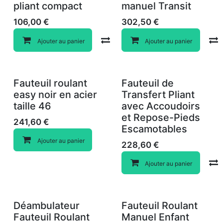
Nouveau !
pliant compact
manuel Transit
106,00
€
302,50
€
Compare
Ajouter au panier
Ajouter au panier
Fauteuil roulant
Fauteuil de
easy noir en acier
Transfert Pliant
taille 46
avec Accoudoirs
et Repose-Pieds
241,60
€
Escamotables
Ajouter au panier
228,60
€
Ajouter au panier
Déambulateur
Fauteuil Roulant
Fauteuil Roulant
Manuel Enfant