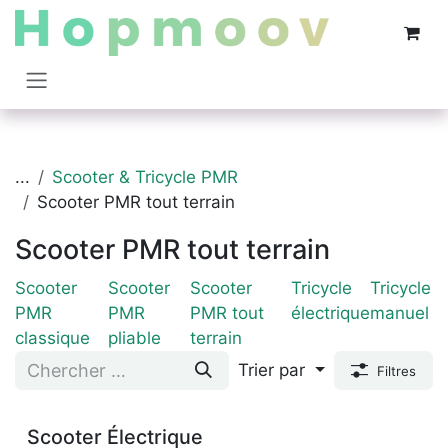
Se rendre au contenu
...
Scooter & Tricycle PMR
Scooter PMR tout terrain
Scooter PMR tout terrain
Scooter
Scooter
Scooter
Tricycle
Tricycle
PMR
PMR
PMR tout
électrique
manuel
classique
pliable
terrain
Trier par
Filtres
Scooter Électrique