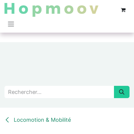
Se rendre au contenu
Locomotion & Mobilité