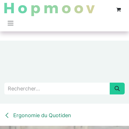
Se rendre au contenu
Ergonomie du Quotiden