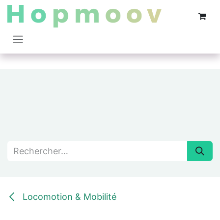
Se rendre au contenu
Locomotion & Mobilité