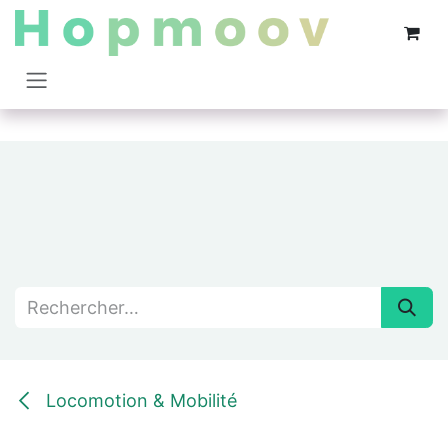
Se rendre au contenu
Locomotion & Mobilité