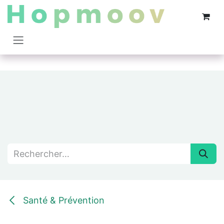
Se rendre au contenu
Santé & Prévention