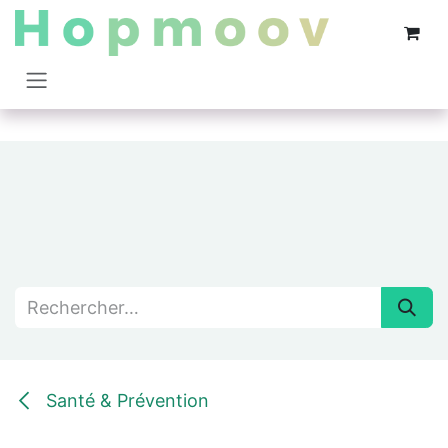
Se rendre au contenu
Santé & Prévention