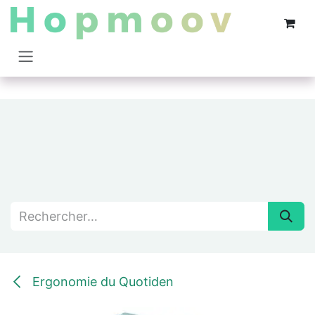
Se rendre au contenu
Ergonomie du Quotiden