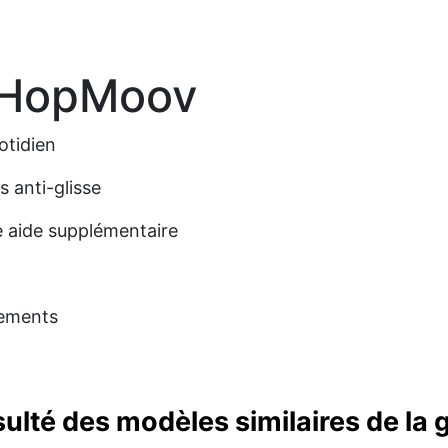
 HopMoov
otidien
s anti-glisse
 aide supplémentaire
cements
sulté des modèles similaires de l