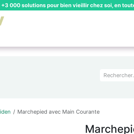
+3 000 solutions pour bien vieillir chez soi, en tout
is Gratuit
┃ Guides & Actualités
┃ Recevoir un Catalog
iden
Marchepied avec Main Courante
Marchepi