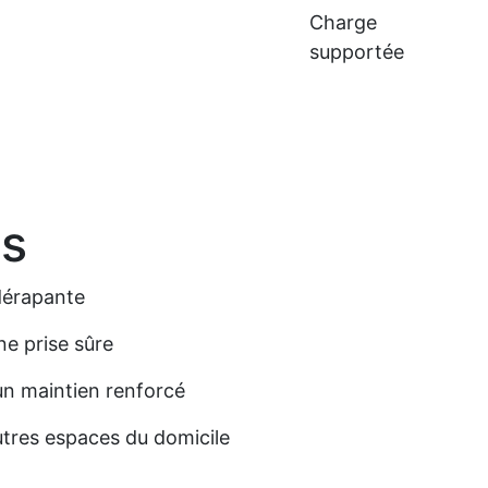
Charge
supportée
es
dérapante
e prise sûre
un maintien renforcé
autres espaces du domicile