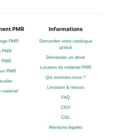
ent PMR
Informations
plage PMR
Demander votre catalogue
gratuit
s PMR
Demander un devis
er PMR
Location de matériel PMR
tion PMR
Qui sommes-nous ?
calier
Livraison & retours
 matériel
FAQ
CGV
CGL
Mentions légales