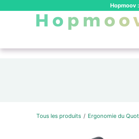
Se rendre au contenu
Hopmoov : 
Nos produits
┃ Location PMR
┃ Dev
Tous les produits
Ergonomie du Quot