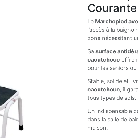
Courante
Le
Marchepied ave
l’accès à la baignoi
zone nécessitant un
Sa
surface antidér
caoutchouc
offren
pour les seniors ou
Stable, solide et li
caoutchouc
, il ga
tous types de sols.
Un indispensable po
dans la salle de bai
maison.