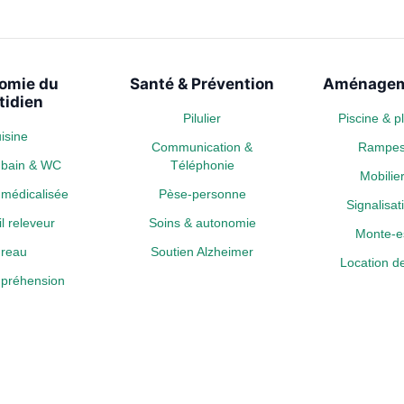
omie du
Santé & Prévention
Aménagem
tidien
Pilulier
Piscine & 
isine
Communication &
Rampe
e bain & WC
Téléphonie
Mobili
médicalisée
Pèse-personne
Signalisa
l releveur
Soins & autonomie
Monte-es
reau
Soutien Alzheimer
Location de
a préhension