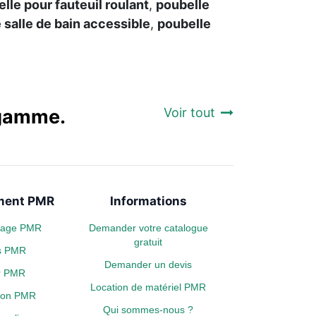
lle pour fauteuil roulant
,
poubelle
 salle de bain accessible
,
poubelle
a gamme.
Voir tout
ent PMR
Informations
plage PMR
Demander votre catalogue
gratuit
s PMR
Demander un devis
er PMR
Location de matériel PMR
tion PMR
Qui sommes-nous ?