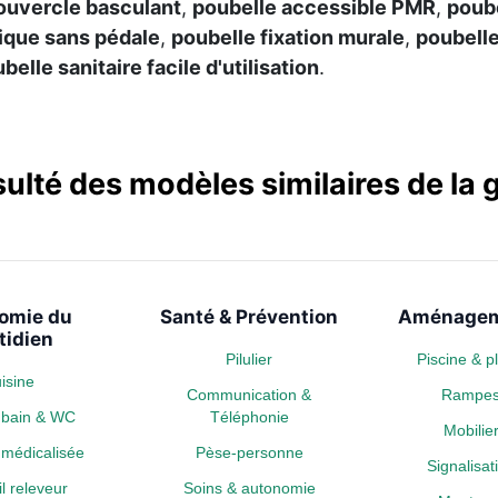
ouvercle basculant
,
poubelle accessible PMR
,
poube
ique sans pédale
,
poubelle fixation murale
,
poubelle
belle sanitaire facile d'utilisation
.
sulté des modèles similaires de l
omie du
Santé & Prévention
Aménagem
tidien
Pilulier
Piscine & 
isine
Communication &
Rampe
e bain & WC
Téléphonie
Mobili
médicalisée
Pèse-personne
Signalisa
l releveur
Soins & autonomie