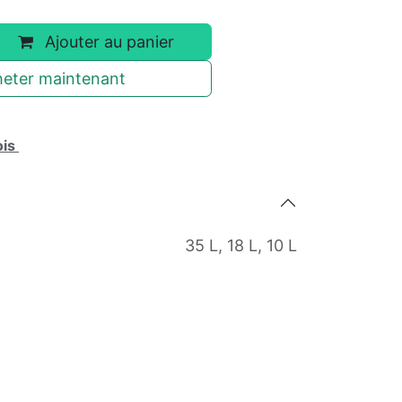
Ajouter au panier
eter maintenant
ois
35 L
,
18 L
,
10 L