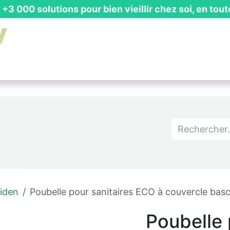
+3 000 solutions pour bien vieillir chez soi, en tout
is Gratuit
┃ Guides & Actualités
┃ Recevoir un Catalog
iden
Poubelle pour sanitaires ECO à couvercle basc
Poubelle 