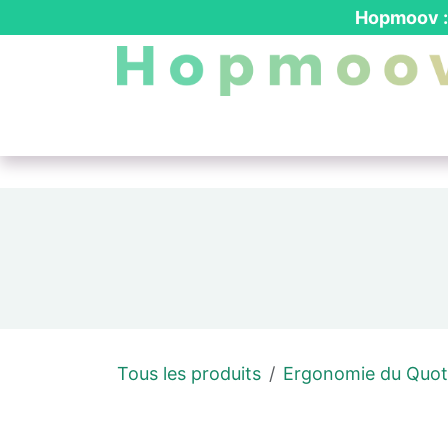
Se rendre au contenu
Hopmoov : 
Nos produits
┃ Location PMR
┃ Dev
Tous les produits
Ergonomie du Quot