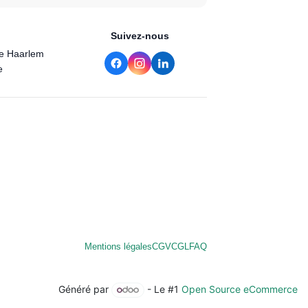
Suivez-nous
de Haarlem
e
Mentions légales
CGV
CGL
FAQ
Généré par
- Le #1
Open Source eCommerce