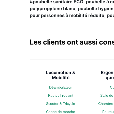
#poubelle sanitaire ECO
,
poubelle à c
polypropylène blanc
,
poubelle hygién
pour personnes à mobilité réduite
,
pou
Les clients ont aussi con
Locomotion &
Ergon
Mobilité
quo
Déambulateur
Cu
Fauteuil roulant
Salle d
Scooter & Tricycle
Chambre 
Canne de marche
Fauteui