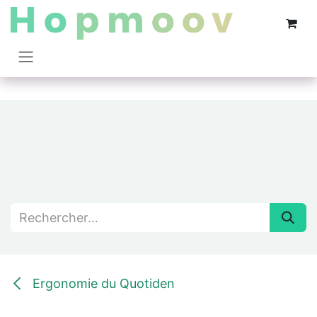
Se rendre au contenu
Ergonomie du Quotiden