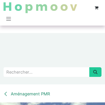
Se rendre au contenu
Aménagement PMR