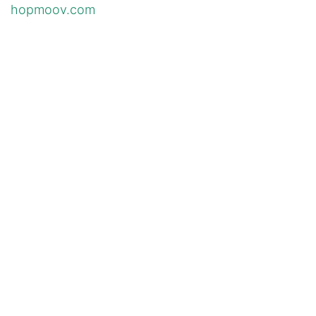
hopmoov.com
in
Hopmoov - Autonomie Senior & PMR
#
🏠 Aménagement du domicile
PARTAGER CET ARTICLE
ÉTIQUETTES
🏠 Aménagement du domicile
NOS BLOGS