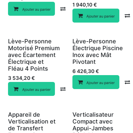
1 940,10
€
Compare
Ajouter au panier
Ajouter au panier
Lève-Personne
Lève-Personne
Motorisé Premium
Électrique Piscine
avec Écartement
Inox avec Mât
Électrique et
Pivotant
Fléau 4 Points
6 426,30
€
3 534,20
€
Ajouter au panier
Compare
Ajouter au panier
Appareil de
Verticalisateur
Verticalisation et
Compact avec
de Transfert
Appui-Jambes