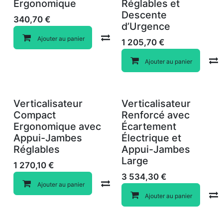
Ergonomique
Réglables et
Descente
340,70
€
d’Urgence
Compare
Ajouter au panier
1 205,70
€
Ajouter au panier
Verticalisateur
Verticalisateur
Compact
Renforcé avec
Ergonomique avec
Écartement
Appui-Jambes
Électrique et
Réglables
Appui-Jambes
Large
1 270,10
€
3 534,30
€
Compare
Ajouter au panier
Ajouter au panier