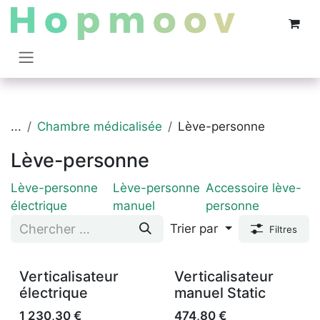
Se rendre au contenu
...
Chambre médicalisée
Lève-personne
Lève-personne
Lève-personne
Lève-personne
Accessoire lève-
électrique
manuel
personne
Trier par
Filtres
Verticalisateur
Verticalisateur
électrique
manuel Static
1 230,30
€
474,80
€