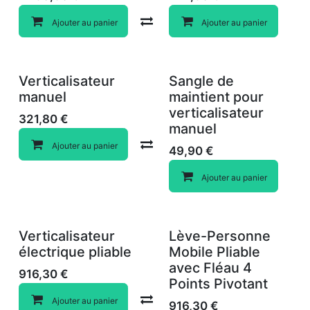
Compare
Ajouter au panier
Ajouter au panier
Verticalisateur
Sangle de
manuel
maintient pour
verticalisateur
321,80
€
manuel
Compare
Ajouter au panier
49,90
€
Ajouter au panier
Verticalisateur
Lève-Personne
électrique pliable
Mobile Pliable
avec Fléau 4
916,30
€
Points Pivotant
Compare
Ajouter au panier
916,30
€