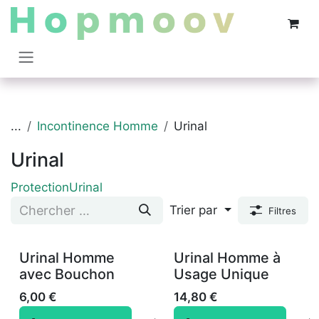
Se rendre au contenu
...
Incontinence Homme
Urinal
Urinal
Protection
Urinal
Trier par
Filtres
Urinal Homme
Urinal Homme à
avec Bouchon
Usage Unique
6,00
€
14,80
€