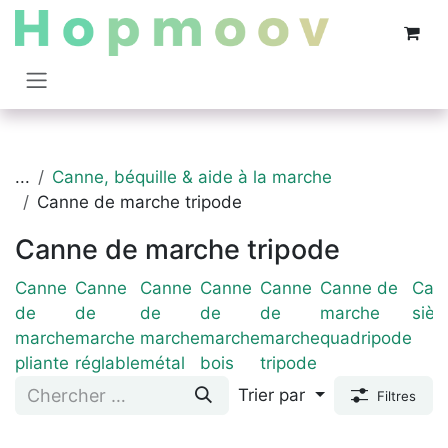
Se rendre au contenu
...
Canne, béquille & aide à la marche
Canne de marche tripode
Canne de marche tripode
Canne
Canne
Canne
Canne
Canne
Canne de
Can
de
de
de
de
de
marche
sièg
marche
marche
marche
marche
marche
quadripode
pliante
réglable
métal
bois
tripode
Trier par
Filtres