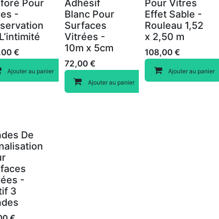
foré Pour
Adhésif
Pour Vitres
res -
Blanc Pour
Effet Sable -
servation
Surfaces
Rouleau 1,52
L’intimité
Vitrées -
x 2,50 m
10m x 5cm
,00
€
108,00
€
72,00
€
Compare
Ajouter au panier
Ajouter au panier
Compare
Ajouter au panier
Compare
ndes De
nalisation
ur
faces
rées -
if 3
ndes
Compare
00
€