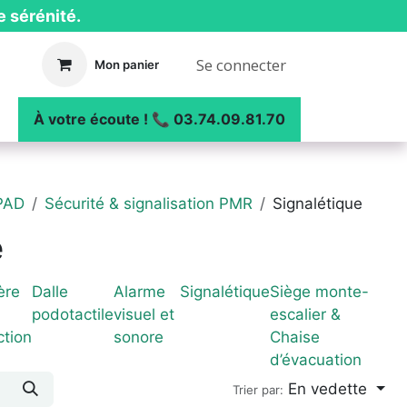
e sérénité.
Se connecter
Mon panier
ue
┃ Nos réalisations
À votre écoute ! 📞 03.74.09.81.70
PAD
Sécurité & signalisation PMR
Signalétique
e
ère
Dalle
Alarme
Signalétique
Siège monte-
podotactile
visuel et
escalier &
ction
sonore
Chaise
d’évacuation
En vedette
Trier par: