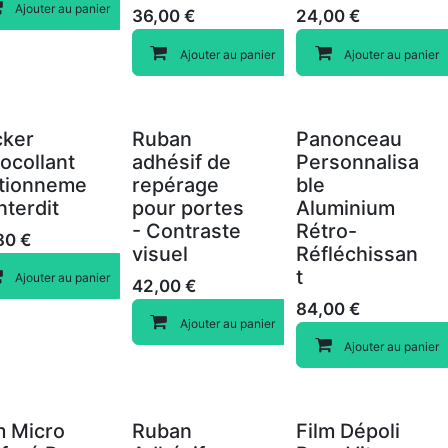
Compare
Ajouter au panier
36,00
€
24,00
€
Compare
Compare
Ajouter au panier
Ajouter au panier
cker
Ruban
Panonceau
ocollant
adhésif de
Personnalisa
ationneme
repérage
ble
Interdit
pour portes
Aluminium
- Contraste
Rétro-
80
€
visuel
Réfléchissan
t
Compare
Ajouter au panier
42,00
€
Compare
84,00
€
Compare
Ajouter au panier
Ajouter au panier
m Micro
Ruban
Film Dépoli