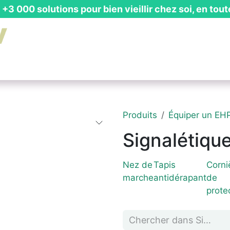
+3 000 solutions pour bien vieillir chez soi, en tout
is Gratuit
┃ Guides & Actualités
┃ Recevoir un Catalog
Produits
Équiper un EH
Signalétiqu
Nez de
Tapis
Corni
marche
antidérapant
de
prote