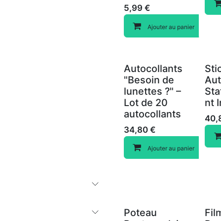
5,99
€
Ajouter au panier
Autocollants
Sti
"Besoin de
Aut
lunettes ?" –
St
Lot de 20
nt 
autocollants
40,
34,80
€
Ajouter au panier
Poteau
Fil