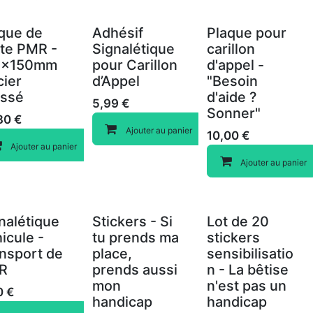
que de
Adhésif
Plaque pour
te PMR -
Signalétique
carillon
0x150mm
pour Carillon
d'appel -
cier
d’Appel
"Besoin
ossé
d'aide ?
5,99
€
Sonner"
80
€
Compare
Ajouter au panier
10,00
€
Compare
Ajouter au panier
Compare
Ajouter au panier
nalétique
Stickers - Si
Lot de 20
icule -
tu prends ma
stickers
nsport de
place,
sensibilisatio
R
prends aussi
n - La bêtise
mon
n'est pas un
0
€
handicap
handicap