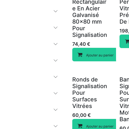
Rectangulair
Per
e En Acier
Vit
Galvanisé
Pré
80x80 mm
De 
Pour
198
Signalisation
74,40
€
Ajouter au panier
Ronds de
Ba
Signalisation
Sig
Pour
Po
Surfaces
Sur
Vitrées
Vit
Mot
60,00
€
Ba
Ajouter au panier
60,