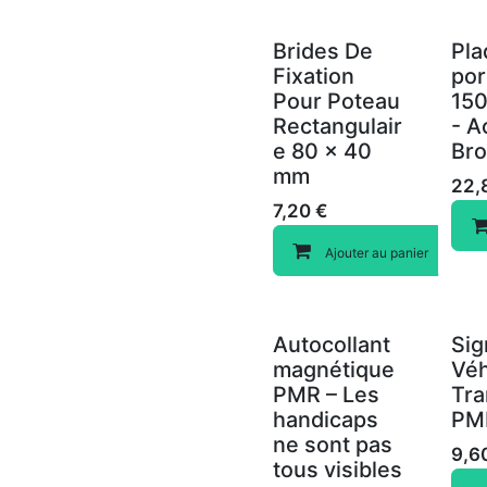
Brides De
Pla
Fixation
por
Pour Poteau
15
Rectangulair
- A
e 80 x 40
Br
mm
22,
7,20
€
Ajouter au panier
Autocollant
Sig
magnétique
Véh
PMR – Les
Tra
handicaps
PM
ne sont pas
9,6
tous visibles