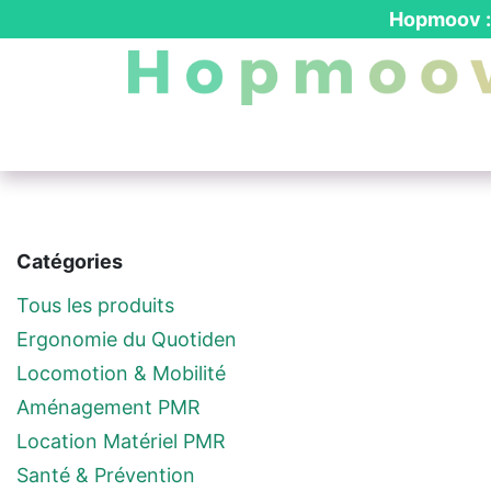
Se rendre au contenu
Hopmoov : 
Nos produits
┃ Location PMR
┃ Dev
Catégories
Tous les produits
Ergonomie du Quotiden
Locomotion & Mobilité
Aménagement PMR
Location Matériel PMR
Santé & Prévention