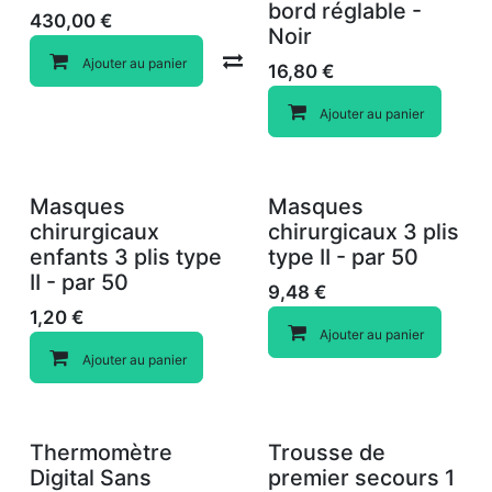
bord réglable -
430,00
€
Noir
Compare
Ajouter au panier
16,80
€
Ajouter au panier
Masques
Masques
chirurgicaux
chirurgicaux 3 plis
enfants 3 plis type
type II - par 50
II - par 50
9,48
€
1,20
€
Ajouter au panier
Ajouter au panier
Thermomètre
Trousse de
Digital Sans
premier secours 1