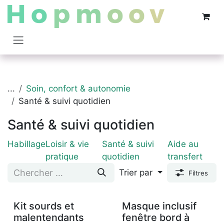
Se rendre au contenu
...
Soin, confort & autonomie
Santé & suivi quotidien
Santé & suivi quotidien
Habillage
Loisir & vie
Santé & suivi
Aide au
pratique
quotidien
transfert
Trier par
Filtres
Kit sourds et
Masque inclusif
malentendants
fenêtre bord à