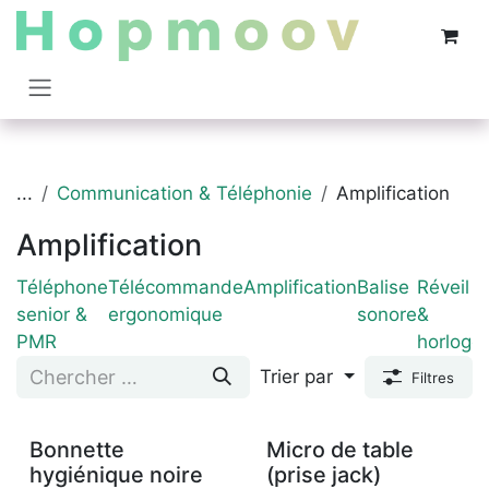
Se rendre au contenu
...
Communication & Téléphonie
Amplification
Amplification
Téléphone
Télécommande
Amplification
Balise
Réveil
senior &
ergonomique
sonore
&
PMR
horloge
Trier par
Filtres
Bonnette
Micro de table
hygiénique noire
(prise jack)