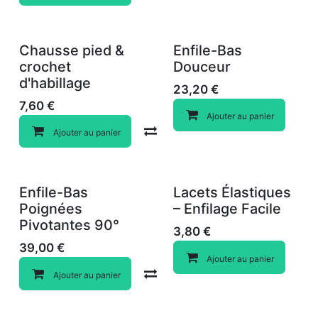
Chausse pied &
Enfile-Bas
crochet
Douceur
d'habillage
23,20
€
7,60
€
Ajouter au panier
Compare
Ajouter au panier
Enfile-Bas
Lacets Élastiques
Poignées
– Enfilage Facile
Pivotantes 90°
3,80
€
39,00
€
Ajouter au panier
Compare
Ajouter au panier