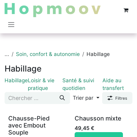
Se rendre au contenu
...
Soin, confort & autonomie
Habillage
Habillage
Habillage
Loisir & vie
Santé & suivi
Aide au
pratique
quotidien
transfert
Trier par
Filtres
Chausse-Pied
Chausson mixte
avec Embout
49,45
€
Souple