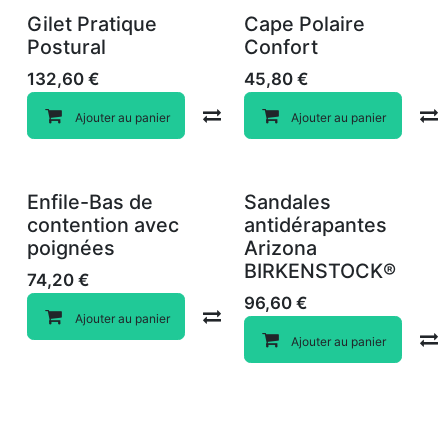
Gilet Pratique
Cape Polaire
Postural
Confort
132,60
€
45,80
€
Compare
Ajouter au panier
Ajouter au panier
Enfile-Bas de
Sandales
contention avec
antidérapantes
poignées
Arizona
BIRKENSTOCK®
74,20
€
96,60
€
Compare
Ajouter au panier
Ajouter au panier