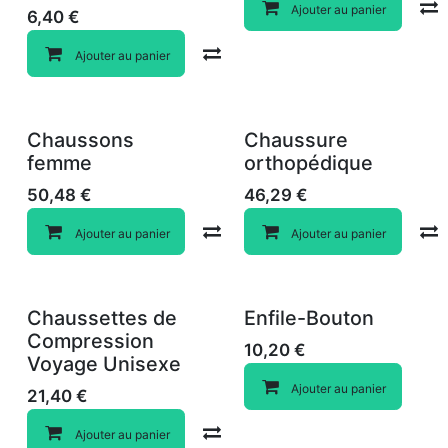
Ajouter au panier
6,40
€
Compare
Ajouter au panier
Chaussons
Chaussure
femme
orthopédique
50,48
€
46,29
€
Compare
Ajouter au panier
Ajouter au panier
Chaussettes de
Enfile-Bouton
Compression
10,20
€
Voyage Unisexe
Ajouter au panier
21,40
€
Compare
Ajouter au panier